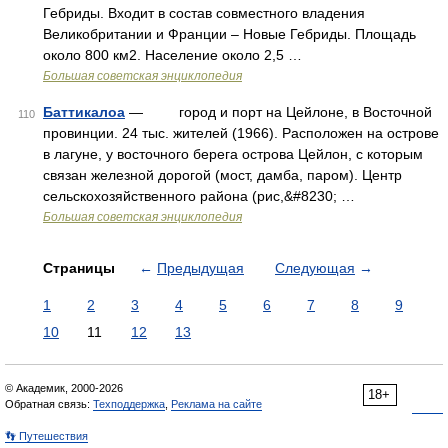
Гебриды. Входит в состав совместного владения
Великобритании и Франции ‒ Новые Гебриды. Площадь
около 800 км2. Население около 2,5 …
Большая советская энциклопедия
Баттикалоа
— город и порт на Цейлоне, в Восточной
110
провинции. 24 тыс. жителей (1966). Расположен на острове
в лагуне, у восточного берега острова Цейлон, с которым
связан железной дорогой (мост, дамба, паром). Центр
сельскохозяйственного района (рис,&#8230; …
Большая советская энциклопедия
Страницы
←
Предыдущая
Следующая
→
1
2
3
4
5
6
7
8
9
10
11
12
13
© Академик, 2000-2026
18+
Обратная связь:
Техподдержка
,
Реклама на сайте
👣 Путешествия