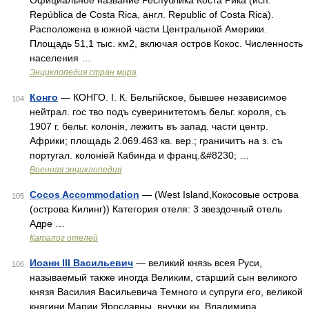
Официальное название Республика Коста Рика (исп.
República de Costa Rica, англ. Republic of Costa Rica).
Расположена в южной части Центральной Америки.
Площадь 51,1 тыс. км2, включая остров Кокос. Численность
населения …
Энциклопедия стран мира
Конго
— КОНГО. I. К. Бельгійское, бывшее независимое
104
нейтрал. гос тво подъ суверинитетомъ бельг. короля, съ
1907 г. бельг. колонія, лежитъ въ запад. части центр.
Африки; площадь 2.069.463 кв. вер.; граничитъ на з. съ
португал. колоніей Кабинда и франц.&#8230; …
Военная энциклопедия
Cocos Accommodation
— (West Island,Кокосовые острова
105
(острова Килинг)) Категория отеля: 3 звездочный отель
Адре …
Каталог отелей
Иоанн III Васильевич
— великий князь всея Руси,
106
называемый также иногда Великим, старший сын великого
князя Василия Васильевича Темного и супруги его, великой
княгини Марии Ярославны, внучки кн. Владимира