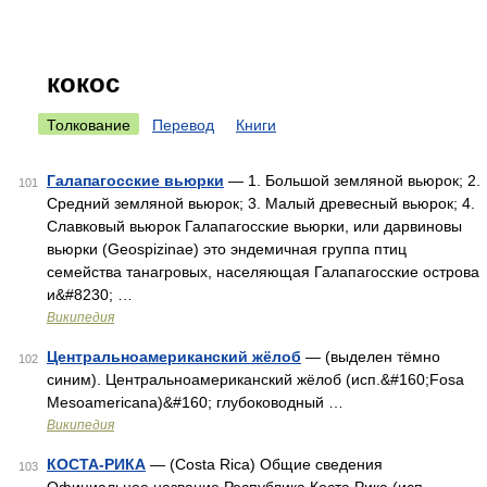
кокос
Толкование
Перевод
Книги
Галапагосские вьюрки
— 1. Большой земляной вьюрок; 2.
101
Средний земляной вьюрок; 3. Малый древесный вьюрок; 4.
Славковый вьюрок Галапагосские вьюрки, или дарвиновы
вьюрки (Geospizinae) это эндемичная группа птиц
семейства танагровых, населяющая Галапагосские острова
и&#8230; …
Википедия
Центральноамериканский жёлоб
— (выделен тёмно
102
синим). Центральноамериканский жёлоб (исп.&#160;Fosa
Mesoamericana)&#160; глубоководный …
Википедия
КОСТА-РИКА
— (Costa Rica) Общие сведения
103