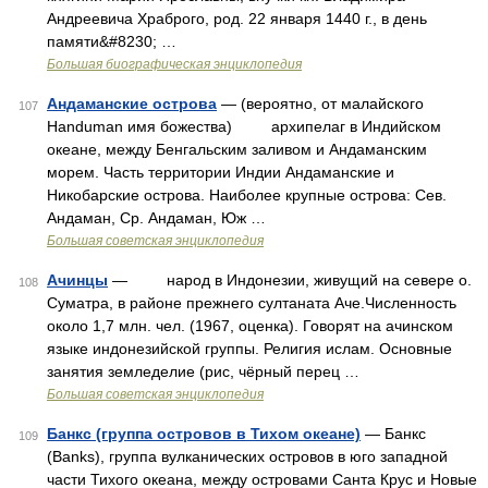
Андреевича Храброго, род. 22 января 1440 г., в день
памяти&#8230; …
Большая биографическая энциклопедия
Андаманские острова
— (вероятно, от малайского
107
Handuman имя божества) архипелаг в Индийском
океане, между Бенгальским заливом и Андаманским
морем. Часть территории Индии Андаманские и
Никобарские острова. Наиболее крупные острова: Сев.
Андаман, Ср. Андаман, Юж …
Большая советская энциклопедия
Ачинцы
— народ в Индонезии, живущий на севере о.
108
Суматра, в районе прежнего султаната Аче.Численность
около 1,7 млн. чел. (1967, оценка). Говорят на ачинском
языке индонезийской группы. Религия ислам. Основные
занятия земледелие (рис, чёрный перец …
Большая советская энциклопедия
Банкс (группа островов в Тихом океане)
— Банкс
109
(Banks), группа вулканических островов в юго западной
части Тихого океана, между островами Санта Крус и Новые